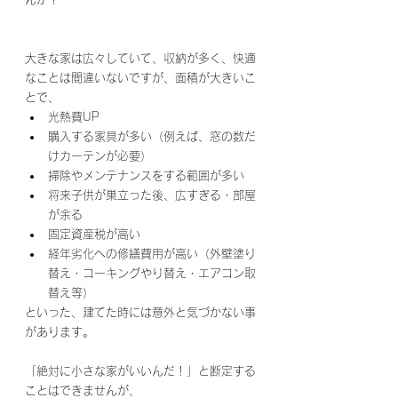
大きな家は広々していて、収納が多く、快適
なことは間違いないですが、面積が大きいこ
とで、
光熱費UP
購入する家具が多い（例えば、窓の数だ
けカーテンが必要）
掃除やメンテナンスをする範囲が多い
将来子供が巣立った後、広すぎる・部屋
が余る
固定資産税が高い
経年劣化への修繕費用が高い（外壁塗り
替え・コーキングやり替え・エアコン取
替え等）
といった、建てた時には意外と気づかない事
があります。
「絶対に小さな家がいいんだ！」と断定する
ことはできませんが、