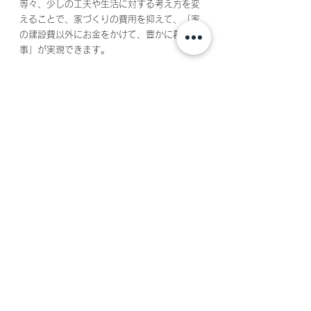
等々、少しの工夫や生活に対する考え方を変
えることで、家づくりの費用を抑えて、「家
の建設費以外にお金をかけて、豊かに暮らす
事」が実現できます。
クサノユカリ建築設計室では、設計依頼はも
ちろん、ローンを抑える方法や、どうしたら
建設費を安く抑えられるか等、個人個人のお
悩みにも柔軟に対応いたします。
お気軽にお問い合わせください。
すべて表示
最新記事