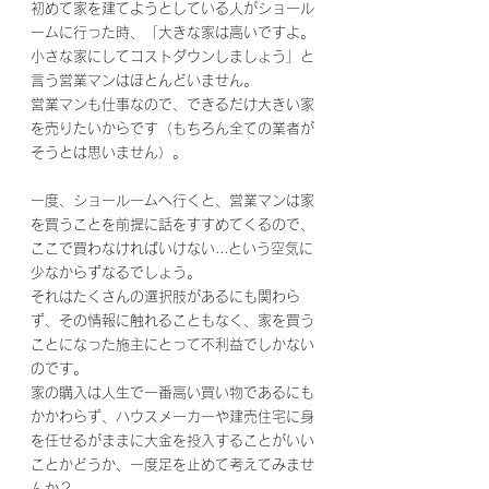
初めて家を建てようとしている人がショール
ームに行った時、「大きな家は高いですよ。
小さな家にしてコストダウンしましょう」と
言う営業マンはほとんどいません。
営業マンも仕事なので、できるだけ大きい家
を売りたいからです（もちろん全ての業者が
そうとは思いません）。
一度、ショールームへ行くと、営業マンは家
を買うことを前提に話をすすめてくるので、
ここで買わなければいけない...という空気に
少なからずなるでしょう。
それはたくさんの選択肢があるにも関わら
ず、その情報に触れることもなく、家を買う
ことになった施主にとって不利益でしかない
のです。
家の購入は人生で一番高い買い物であるにも
かかわらず、ハウスメーカーや建売住宅に身
を任せるがままに大金を投入することがいい
ことかどうか、一度足を止めて考えてみませ
んか？