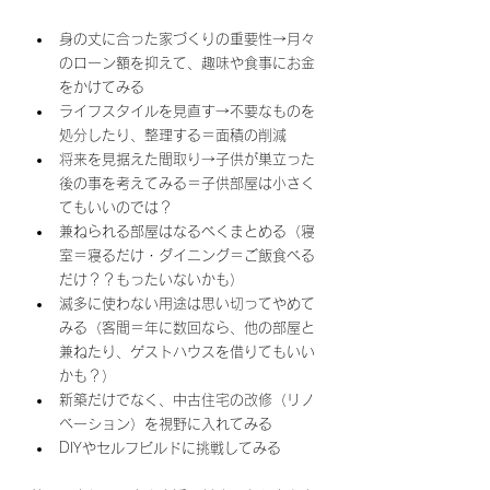
身の丈に合った家づくりの重要性→月々
のローン額を抑えて、趣味や食事にお金
をかけてみる
ライフスタイルを見直す→不要なものを
処分したり、整理する＝面積の削減
将来を見据えた間取り→子供が巣立った
後の事を考えてみる＝子供部屋は小さく
てもいいのでは？
兼ねられる部屋はなるべくまとめる（寝
室＝寝るだけ・ダイニング＝ご飯食べる
だけ？？もったいないかも）
滅多に使わない用途は思い切ってやめて
みる（客間＝年に数回なら、他の部屋と
兼ねたり、ゲストハウスを借りてもいい
かも？）
新築だけでなく、中古住宅の改修（リノ
ベーション）を視野に入れてみる
DIYやセルフビルドに挑戦してみる