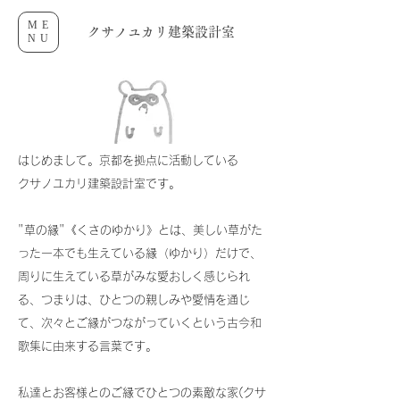
ME
クサノユカリ建築設計室
NU
はじめまして。京都を拠点に活動している
クサノユカリ建築設計室です。
"草の縁"《くさのゆかり》とは、美しい草がた
った一本でも生えている縁（ゆかり）だけで、
周りに生えている草がみな愛おしく感じられ
る、つまりは、ひとつの親しみや愛情を通じ
て、次々とご縁がつながっていくという古今和
歌集に由来する言葉です。
私達とお客様とのご縁でひとつの素敵な家(クサ