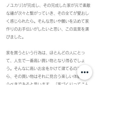
ノユカリ)が完成し、その完成した家が元で素敵
な縁が次々と繋がっていき、その全てが愛おし
く感じられたら。そんな思いや願いを込めて家
作りのお手伝いがしたいと思い、この言葉を選
びました。
家を買うという行為は、ほとんどの人にとっ
て、人生で一番高い買い物となり得るでしょ
う。そんなに高いお金をかけて建てるのですか
ら、その買い物はそれに見合う楽しい体験を伴
うべきであると思います。「家づくりってこん
なに楽しいものだったんだ」そう思っていただ
けるよう、クサノユカリ建築設計室を立ち上げ
ました。
土地探しから、住宅・店舗・オフィス等の新
築、リノベーション、改修等、なんでもご相談