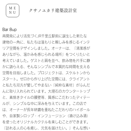
ME
クサノユカリ建築設計室
NU
Bar 8up
再開発により活気づくJR千里丘駅前に誕生した新たな
建物の一角に、私たちは温もりと親しみを感じるインテ
リア空間をデザインしました。オーナーは、「清潔感が
ありながら、温かみを感じられる場所」をつくりたいと
考えていました。ゲストと肩を並べ、飲み物を片手に静
かに語らえる、そんなシンプルで本質的な時間を支える
空間を目指しました。プロジェクトは、スケルトンから
スタート。ゼロから作り上げた空間には、クライアント
と私たち双方が愛してやまない「純粋な素材」がふんだ
んに取り入れられています。大理石のカウンタートップ
と、素焼きタイルの腰壁等、質感にこだわったディテー
ルが、シンプルな中に深みを与えています。この店で
は、オーナーが長年研鑽を重ねたこだわりのハイボール
や、自家製シロップ・インフュージョン（漬け込み酒）
を使ったオリジナルカクテルを楽しむことができます。
「訪れる人の心を癒し、元気を届けたい。」そんな想い