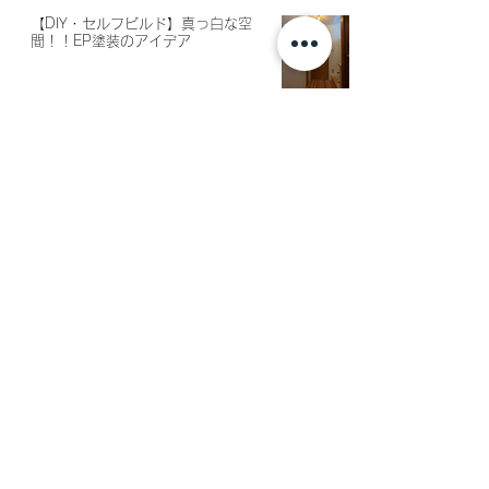
【DIY・セルフビルド】真っ白な空
間！！EP塗装のアイデア
【DIY・セルフビルド】施工費は専
門業者の1/10！？左官仕上げを住ま
い手がDIY！！
【コスト削減】建築コストを下げる
コツ
【家づくり】設計事務所へ頼むメリ
ットについて
🄫kusanoyukari atelier. All Rights Reserved.